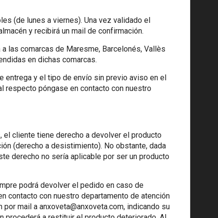
les (de lunes a viernes). Una vez validado el
almacén y recibirá un mail de confirmación.
a a las comarcas de Maresme, Barcelonés, Vallès
rendidas en dichas comarcas.
entrega y el tipo de envío sin previo aviso en el
al respecto póngase en contacto con nuestro
el cliente tiene derecho a devolver el producto
ación (derecho a desistimiento). No obstante, dada
este derecho no sería aplicable por ser un producto
siempre podrá devolver el pedido en caso de
e en contacto con nuestro departamento de atención
n por mail a
anxoveta@anxoveta.com
, indicando su
ón procederá a restituir el producto deteriorado. Al