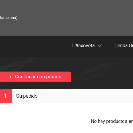
Barcelona)
L'Anxoveta
Tienda O
keyboard_arrow_left
Continuar comprando
1
Su pedido
No hay productos en