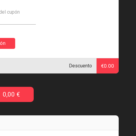
 del cupón
pón
Descuento
€0.00
0,00 €