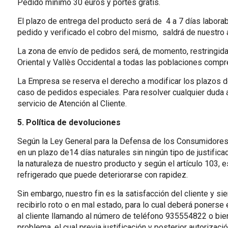
Pedido mínimo 30 euros y portes gratis.
El plazo de entrega del producto será de 4 a 7 días laborab
pedido y verificado el cobro del mismo, saldrá de nuestro 
La zona de envío de pedidos será, de momento, restringid
Oriental y Vallès Occidental a todas las poblaciones comp
La Empresa se reserva el derecho a modificar los plazos de 
caso de pedidos especiales. Para resolver cualquier duda 
servicio de Atención al Cliente.
5. Política de devoluciones
Según la Ley General para la Defensa de los Consumidores, 
en un plazo de14 días naturales sin ningún tipo de justific
la naturaleza de nuestro producto y según el artículo 103, 
refrigerado que puede deteriorarse con rapidez.
Sin embargo, nuestro fin es la satisfacción del cliente y 
recibirlo roto o en mal estado, para lo cual deberá poners
al cliente llamando al número de teléfono 935554822 o bie
problema, el cual previa justificación y posterior autorizaci