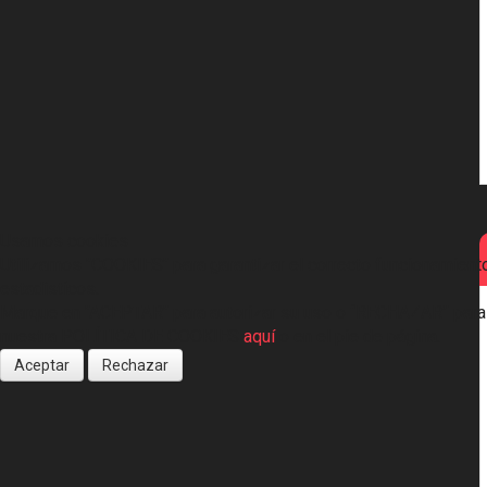
Usamos cookies
Utilizamos "COOKIES" para garantizar el correcto funcionamiento
estadísticos.
Marque en "ACEPTAR" para autorizar su uso o “RECHAZAR” para r
nuestra POLÍTICA DE COOKIES
aquí
o en el pie de página.
Aceptar
Rechazar