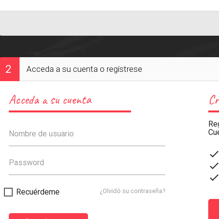
2
Acceda a su cuenta o regístrese
Acceda a su cuenta
Cr
Reg
Cu
Nombre de usuario
don
Password
don
don
Recuérdeme
¿Olvidó su contraseña?