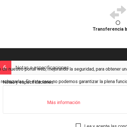
Transferencia 
6
Notas o especificaciones
 de nuestro portal web, mejorando la seguridad, para obtener un
echazarlas. En este caso no podemos garantizar la plena funci
Notas y especificaciones
Más información
Lea y acepte las con