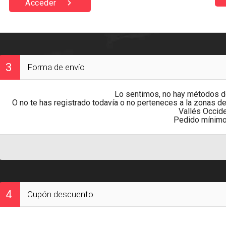
chevron_right
Acceder
3
Forma de envío
Lo sentimos, no hay métodos de
O no te has registrado todavía o no perteneces a la zonas de
Vallés Occide
Pedido mínimo
4
Cupón descuento