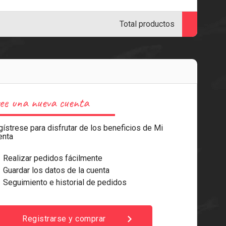
Total productos
ee una nueva cuenta
ístrese para disfrutar de los beneficios de Mi
enta
e
Realizar pedidos fácilmente
e
Guardar los datos de la cuenta
e
Seguimiento e historial de pedidos
chevron_right
Registrarse y comprar